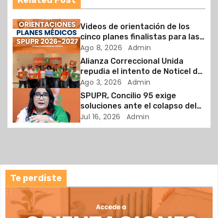
Related Post
g
Videos de orientación de los
a
cinco planes finalistas para las
elecciones Plan Médico Único
Ago 8, 2026
Admin
c
2026 2027
Alianza Correccional Unida
repudia el intento de Noticel de
i
difamar a su presidenta y
Ago 3, 2026
Admin
reafirman su compromiso con la
SPUPR, Concilio 95 exige
ó
verdad y la defensa de los
soluciones ante el colapso del
trabajadores
Departamento de la Familia y la
n
Jul 16, 2026
Admin
crisis que enfrentan los
trabajadores sociales en
d
Puerto Rico
e
Te perdiste
e
n