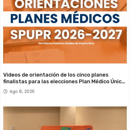
t
r
a
d
a
s
Videos de orientación de los cinco planes
finalistas para las elecciones Plan Médico Único
2026 2027
Ago 8, 2026