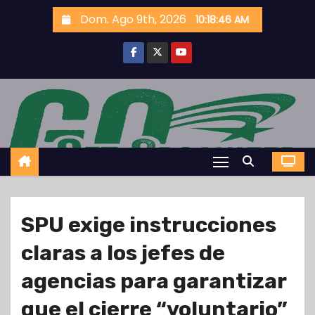
S
Dom. Ago 9th, 2026
10:18:47 AM
k
i
p
t
o
c
o
n
t
e
SPU exige instrucciones
n
t
claras a los jefes de
agencias para garantizar
que el cierre “voluntario”