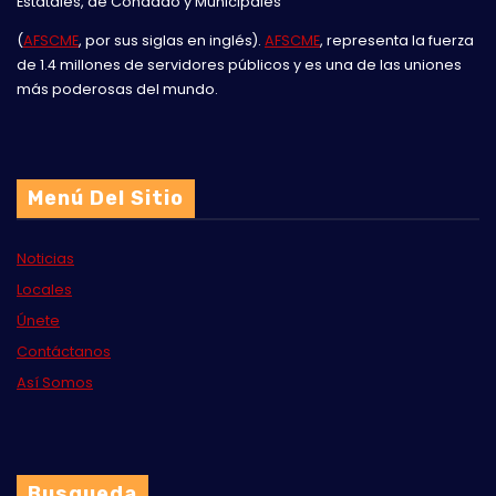
Estatales, de Condado y Municipales
(
AFSCME
, por sus siglas en inglés).
AFSCME
, representa la fuerza
de 1.4 millones de servidores públicos y es una de las uniones
más poderosas del mundo.
Menú Del Sitio
Noticias
Locales
Únete
Contáctanos
Así Somos
Busqueda