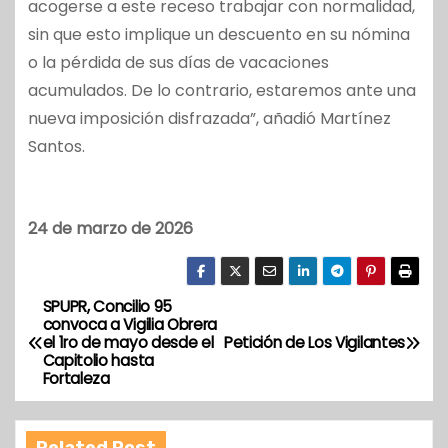
acogerse a este receso trabajar con normalidad,
sin que esto implique un descuento en su nómina
o la pérdida de sus días de vacaciones
acumulados. De lo contrario, estaremos ante una
nueva imposición disfrazada”, añadió Martínez
Santos.
24 de marzo de 2026
SPUPR, Concilio 95
N
convoca a Vigilia Obrera
el 1ro de mayo desde el
Petición de Los Vigilantes
a
Capitolio hasta
Fortaleza
v
e