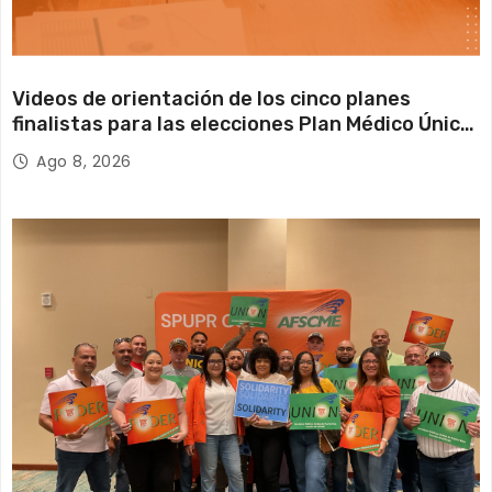
a
t
Videos de orientación de los cinco planes
i
finalistas para las elecciones Plan Médico Único
2026 2027
o
Ago 8, 2026
n