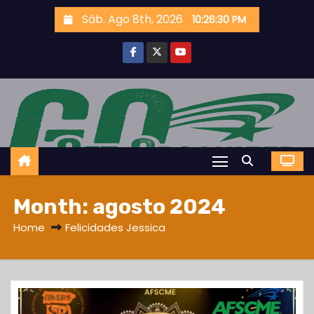
S
Sáb. Ago 8th, 2026
10:26:31 PM
k
i
p
t
o
c
o
n
t
Month:
agosto 2024
e
n
Home
Felicidades Jessica
t