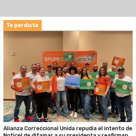
e
n
Te perdiste
t
r
a
d
a
s
Alianza Correccional Unida repudia el intento de
Noticel de difamar a su presidenta y reafirman