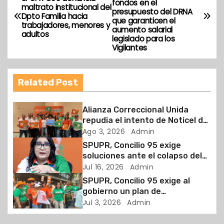
fondos en el
a
maltrato institucional del
presupuesto del DRNA
Dpto Familia hacia
que garanticen el
trabajadores, menores y
v
aumento salarial
adultos
legislado para los
Vigilantes
e
g
Related Post
a
Alianza Correccional Unida
c
repudia el intento de Noticel de
difamar a su presidenta y
Ago 3, 2026
Admin
i
reafirman su compromiso con la
SPUPR, Concilio 95 exige
verdad y la defensa de los
ó
soluciones ante el colapso del
trabajadores
Departamento de la Familia y la
Jul 16, 2026
Admin
n
crisis que enfrentan los
SPUPR, Concilio 95 exige al
trabajadores sociales en
gobierno un plan de
d
Puerto Rico
clasificación y retribución justo
Jul 3, 2026
Admin
e