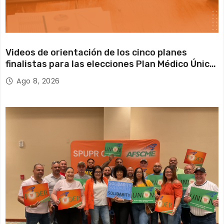
a
t
Videos de orientación de los cinco planes
i
finalistas para las elecciones Plan Médico Único
2026 2027
o
Ago 8, 2026
n