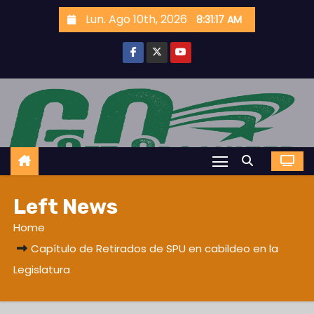
S
Lun. Ago 10th, 2026
8:31:18 AM
k
i
p
t
o
c
o
n
t
Left News
e
n
Home
t
Capítulo de Retirados de SPU en cabildeo en la
Legislatura